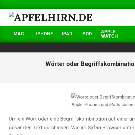
Skip
to
content
APFELHIRN.DE
APPLE
MAC
IPHONE
IPAD
IPOD
WATCH
Primary
Navigation
Menu
Wörter oder Begriffskombinatio
Um ein Wort oder eine Begriffskombination auf einer u
gesamten Text durchlesen. Wie im Safari Browser unter 