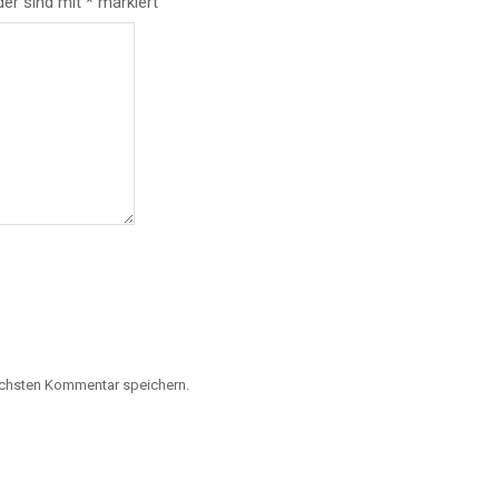
der sind mit
*
markiert
ächsten Kommentar speichern.