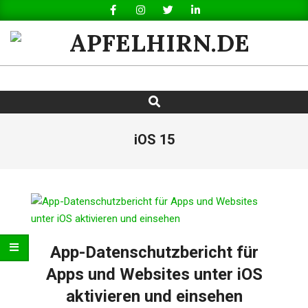
Skip
to
content
APFELHIRN.DE
Search
Primary
Navigation
Menu
iOS 15
App-Datenschutzbericht für
Apps und Websites unter iOS
aktivieren und einsehen