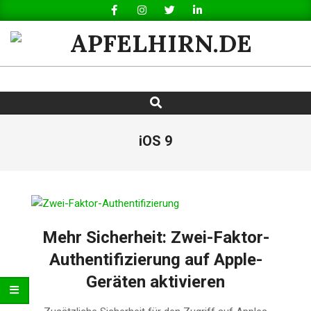
Skip
to
content
APFELHIRN.DE
Search
Primary
Navigation
Menu
iOS 9
Mehr Sicherheit: Zwei-Faktor-
Authentifizierung auf Apple-
Geräten aktivieren
2017-