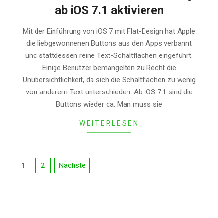
ab iOS 7.1 aktivieren
2014-
Mit der Einführung von iOS 7 mit Flat-Design hat Apple
03-
die liebgewonnenen Buttons aus den Apps verbannt
12
und stattdessen reine Text-Schaltflächen eingeführt.
Einige Benutzer bemängelten zu Recht die
Unübersichtlichkeit, da sich die Schaltflächen zu wenig
von anderem Text unterschieden. Ab iOS 7.1 sind die
Buttons wieder da. Man muss sie
WEITERLESEN
Seitennummerierung
1
2
Nächste
der
Beiträge