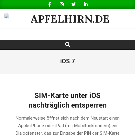
Skip
to
content
APFELHIRN.DE
Search
Primary
Navigation
Menu
iOS 7
SIM-Karte unter iOS
nachträglich entsperren
2017-
Normalerweise öffnet sich nach dem Neustart einen
05-
Apple iPhone oder iPad (mit Mobilfunkmodem) ein
06
Dialogfenster, das zur Eingabe der PIN der SIM-Karte