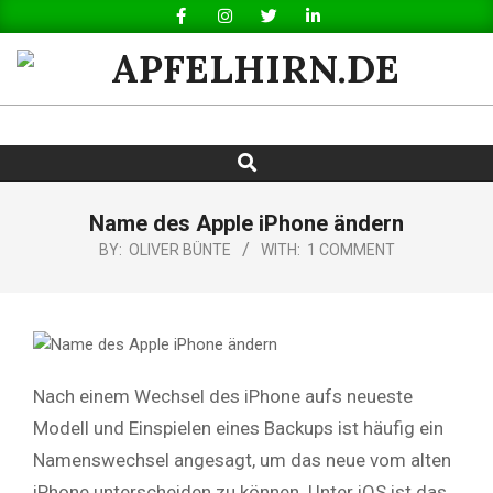
Skip
to
content
APFELHIRN.DE
Search
Primary
Navigation
Menu
Name des Apple iPhone ändern
BY:
OLIVER BÜNTE
WITH:
1 COMMENT
Nach einem Wechsel des iPhone aufs neueste
Modell und Einspielen eines Backups ist häufig ein
Namenswechsel angesagt, um das neue vom alten
iPhone unterscheiden zu können. Unter iOS ist das