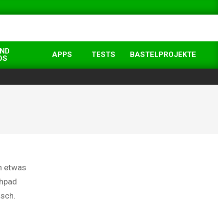
UND
APPS
TESTS
BASTELPROJEKTE
OS
ch etwas
chpad
isch.