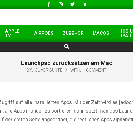
APPLE
IOS 
AIRPODS
ZUBEHÖR
MACOS
TV
IPAD
Search
Launchpad zurücksetzen am Mac
BY:
OLIVER BÜNTE
WITH:
1 COMMENT
iff auf alle installierten Apps. Mit der Zeit wird es jedo
n, alle Apps manuell zu sortieren, dann setzt man das Laun
 der ersten Seite angeordnet, die restlichen Apps alphabet