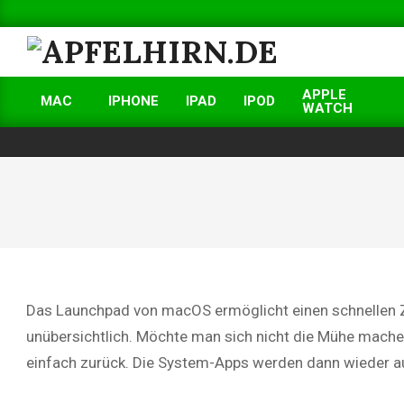
Skip
to
content
APFELHIRN.DE
APPLE
MAC
IPHONE
IPAD
IPOD
WATCH
Primary
Navigation
Menu
Das Launchpad von macOS ermöglicht einen schnellen Zugr
unübersichtlich. Möchte man sich nicht die Mühe mache
einfach zurück. Die System-Apps werden dann wieder auf