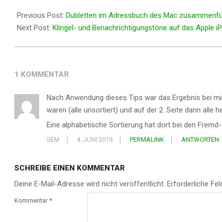
2017-
09-
Previous Post:
Dubletten im Adressbuch des Mac zusammenf
15
Next Post:
Klingel- und Benachrichtigungstöne auf das Apple i
1 KOMMENTAR
Nach Anwendung dieses Tips war das Ergebnis bei mir
waren (alle unsortiert) und auf der 2. Seite dann al
Eine alphabetische Sortierung hat dort bei den Fremd-
SEM
4. JUNI 2019
PERMALINK
ANTWORTEN
SCHREIBE EINEN KOMMENTAR
Deine E-Mail-Adresse wird nicht veröffentlicht.
Erforderliche Fel
Kommentar
*