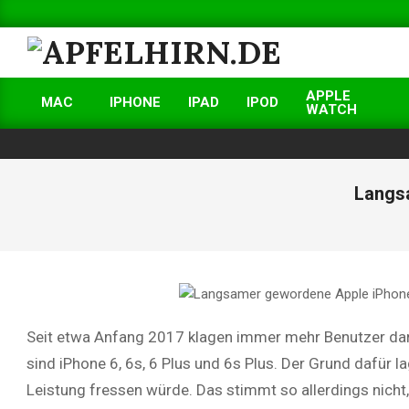
Skip
to
content
APFELHIRN.DE
APPLE
MAC
IPHONE
IPAD
IPOD
WATCH
Primary
Navigation
Menu
Langs
Seit etwa Anfang 2017 klagen immer mehr Benutzer dar
sind iPhone 6, 6s, 6 Plus und 6s Plus. Der Grund dafür l
Leistung fressen würde. Das stimmt so allerdings nicht