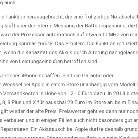
g auch.
ne Funktion herausgebracht, die eine frühzeitige Notabschal
 läuft über die interne Messung der Batteriespannung, die b
t, wird der Prozessor automatisch auf etwa 600 MHz von ma
istung spürbar zurück. Das Problem: Die Funktion reduziert
n, wenn die Kapazität des Akkus durch Alterung nachgelasse
reihe von Leistungseinbußen betroffen sind.
wordenen iPhone schaffen. Sind die Garantie oder
r Wechsel bei Apple in einem Store unabhängig vom Modell 
n Versandkosten in Höhe von 12,10 Euro dazu. In 2018 biete
us, 8, 8 Plus und X für pauschal 29 Euro im Store an, beim Ein
t wieder der alte Preis. Preiswerter geht es dann nur noch 
s verbauen und in einigen Fällen auch nicht besonders gut ar
Reparaturen. Ein Akkutausch bei Apple dürfte deshalb grund