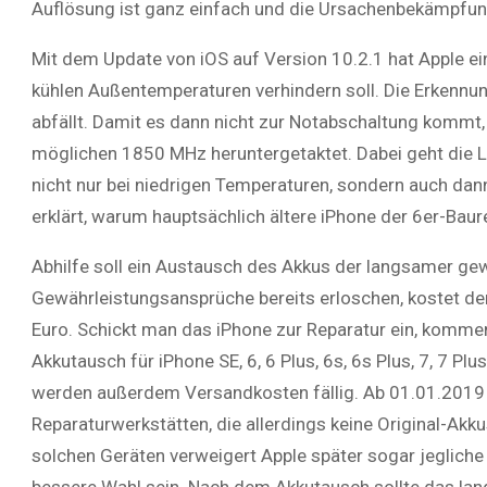
Auflösung ist ganz einfach und die Ursachenbekämpfun
Mit dem Update von iOS auf Version 10.2.1 hat Apple ei
kühlen Außentemperaturen verhindern soll. Die Erkennung
abfällt. Damit es dann nicht zur Notabschaltung komm
möglichen 1850 MHz heruntergetaktet. Dabei geht die Le
nicht nur bei niedrigen Temperaturen, sondern auch dan
erklärt, warum hauptsächlich ältere iPhone der 6er-Bau
Abhilfe soll ein Austausch des Akkus der langsamer ge
Gewährleistungsansprüche bereits erloschen, kostet de
Euro. Schickt man das iPhone zur Reparatur ein, komme
Akkutausch für iPhone SE, 6, 6 Plus, 6s, 6s Plus, 7, 7 Pl
werden außerdem Versandkosten fällig. Ab 01.01.2019 gil
Reparaturwerkstätten, die allerdings keine Original-Akku
solchen Geräten verweigert Apple später sogar jegliche 