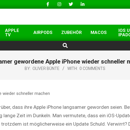
APPLE
IOS 
AIRPODS
ZUBEHÖR
MACOS
TV
IPAD
Search
amer gewordene Apple iPhone wieder schneller 
BY:
OLIVER BÜNTE
WITH:
0 COMMENTS
über, dass ihre Apple iPhone langsamer geworden seien. Be
ag lange Zeit im Dunkeln. Man vermutete, dass ein iOS-Update
, trotzdem ist möglicherweise ein Update Schuld. Verwirrt? 