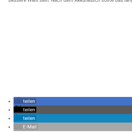
bessere Wahl sein. Nach dem Akkutausch sollte das lan
teilen
teilen
teilen
E-Mail