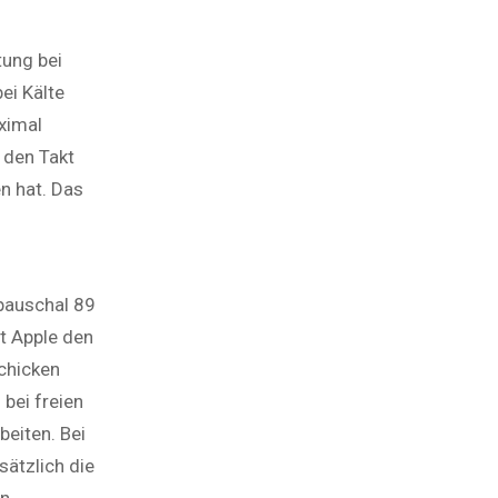
tung bei
ei Kälte
ximal
 den Takt
n hat. Das
pauschal 89
t Apple den
schicken
bei freien
beiten. Bei
sätzlich die