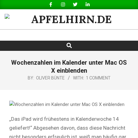
Skip
to
content
APFELHIRN.DE
Search
Primary
Navigation
Menu
Wochenzahlen im Kalender unter Mac OS
X einblenden
BY:
OLIVER BÜNTE
WITH:
1 COMMENT
„Das iPad wird frühestens in Kalenderwoche 14
geliefert!“ Abgesehen davon, dass diese Nachricht
nicht besonders erfreulich ist, weiß man häufig gar