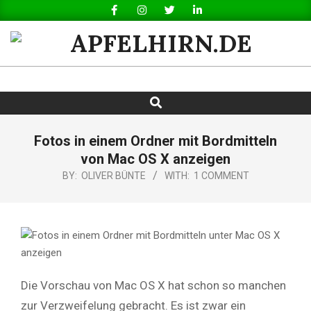
Skip
to
content
APFELHIRN.DE
Search
Primary
Navigation
Menu
Fotos in einem Ordner mit Bordmitteln
von Mac OS X anzeigen
BY:
OLIVER BÜNTE
WITH:
1 COMMENT
Die Vorschau von Mac OS X hat schon so manchen
zur Verzweifelung gebracht. Es ist zwar ein