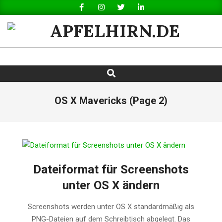
Skip
to
content
APFELHIRN.DE
Search
Primary
Navigation
Menu
OS X Mavericks
(Page 2)
Dateiformat für Screenshots
unter OS X ändern
2014-
Screenshots werden unter OS X standardmäßig als
01-
PNG-Dateien auf dem Schreibtisch abgelegt. Das