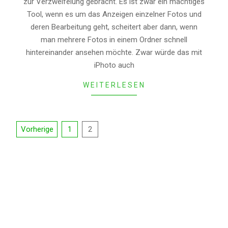
zur Verzweifelung gebracht. Es ist zwar ein mächtiges
07
Tool, wenn es um das Anzeigen einzelner Fotos und
deren Bearbeitung geht, scheitert aber dann, wenn
man mehrere Fotos in einem Ordner schnell
hintereinander ansehen möchte. Zwar würde das mit
iPhoto auch
WEITERLESEN
Seitennummerierung
Vorherige
1
2
der
Beiträge